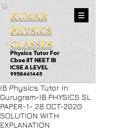
KUMAR
PHYSICS
CLASSES
Physics Tutor For
Cbse IIT NEET IB
ICSE A LEVEL
9958461445
IB Physics Tutor In
Gurugram-IB PHYSICS SL
PAPER-1- 28 OCT-2020
SOLUTION WITH
EXPLANATION