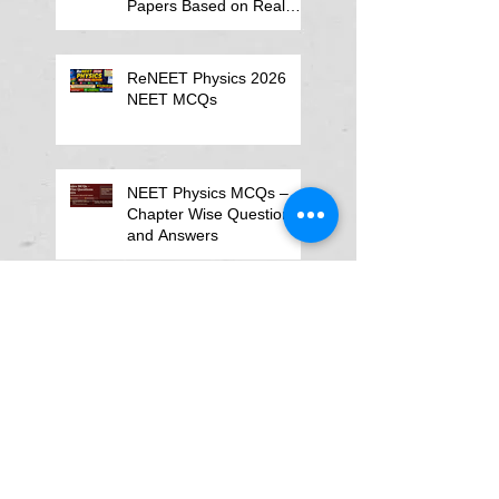
Papers Based on Real
Student Mistakes
ReNEET Physics 2026
NEET MCQs
NEET Physics MCQs –
Chapter Wise Questions
and Answers
Why Physics Tutor Notes
Are More Powerful Than
Watching Endless Videos -
Online Physics Tutor
Notes
Neet Physics Tutor In
Noida