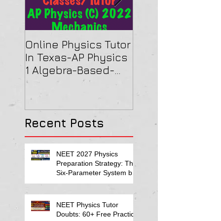
Online Physics Tutor
Physics Tutor In
In Texas-AP Physics
Jersey-AP Physi
1 Algebra-Based-
(C) 2022 ELECTRI
2022 Paper Solution
& MAGNETISM Pa
Solution
Recent Posts
NEET 2027 Physics
Preparation Strategy: The
Six-Parameter System by
Kumar Sir-Neet Physics
Tutor 2027
NEET Physics Tutor
Doubts: 60+ Free Practice